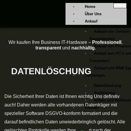
Home
Über Uns
Ankauf
Ankauf von Servern
Komponenten
Wir kaufen Ihre Business IT-Hardware –
Professionell
,
Ankauf von Prozess
transparent
und
nachhaltig
.
Ankauf von PC’s un
Computern
Ankauf von RAM Spe
DATENLÖSCHUNG
Leistungen
Datenlöschung
Auditierung
Die Sicherheit Ihrer Daten ist Ihnen wichtig Uns definitiv
Abbau und Rollback
auch! Daher werden alle vorhandenen Datenträger mit
Kontakt
spezieller Software DSGVO-konform formatiert und die
darauf befindlichen Daten unwiederbringlich gelöscht. Alle
gelöschten Protokolle werden Ihnen sofort nach der